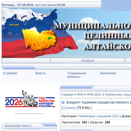
Пятница,
,
07.08.2026
, местное время
23:58
ГЛАВНАЯ
О районе
Власть
Социальные
Экономика
вопросы
Главная
»
НПА
»
НПА 2012
»
Публичные слуш
Бюджет Администрации Целинного р
[
Скачать
(75.8 Kb) ]
Категория
:
Публичные слушания 2012
|
Добав
Просмотров
:
341
|
Загрузок
:
184
ВНИМАНИЕ ОПРОС!